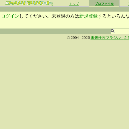
β
トップ
プロファイル
ログイン
してください。未登録の方は
新規登録
するといろん
© 2004 - 2026
未来検索ブラジル -
２