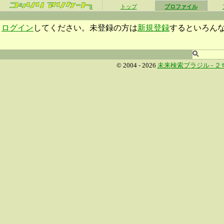
β
トップ
プロファイル
ログイン
してください。未登録の方は
新規登録
するといろん
© 2004 - 2026
未来検索ブラジル -
２