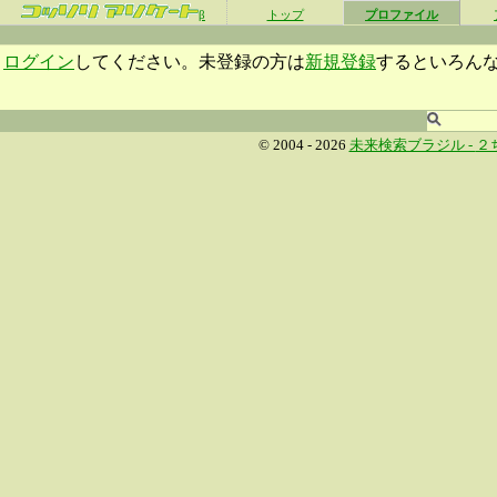
β
トップ
プロファイル
ログイン
してください。未登録の方は
新規登録
するといろん
© 2004 - 2026
未来検索ブラジル -
２