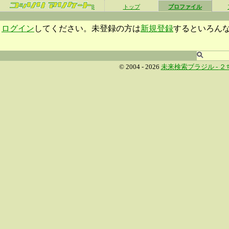
β
トップ
プロファイル
ログイン
してください。未登録の方は
新規登録
するといろん
© 2004 - 2026
未来検索ブラジル -
２