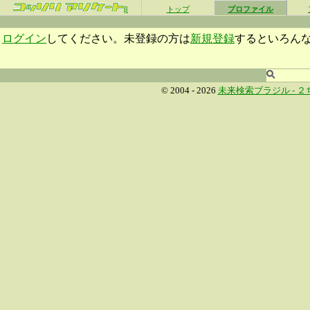
β
トップ
プロファイル
ログイン
してください。未登録の方は
新規登録
するといろん
© 2004 - 2026
未来検索ブラジル -
２