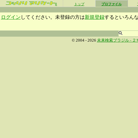
β
トップ
プロファイル
ログイン
してください。未登録の方は
新規登録
するといろん
© 2004 - 2026
未来検索ブラジル -
２