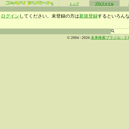
β
トップ
プロファイル
ログイン
してください。未登録の方は
新規登録
するといろん
© 2004 - 2026
未来検索ブラジル -
２