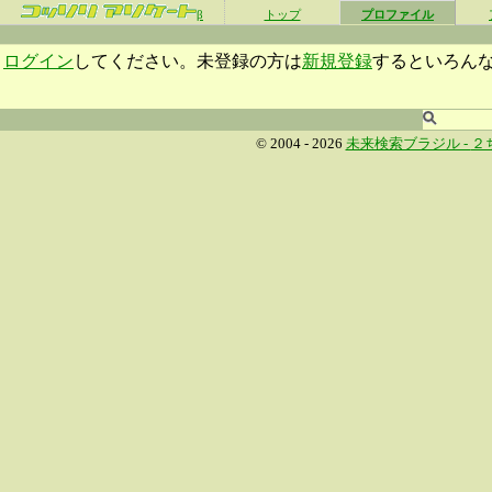
β
トップ
プロファイル
ログイン
してください。未登録の方は
新規登録
するといろん
© 2004 - 2026
未来検索ブラジル -
２