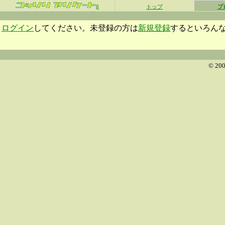
β
トップ
プ
ログイン
してください。未登録の方は
新規登録
するといろん
© 200