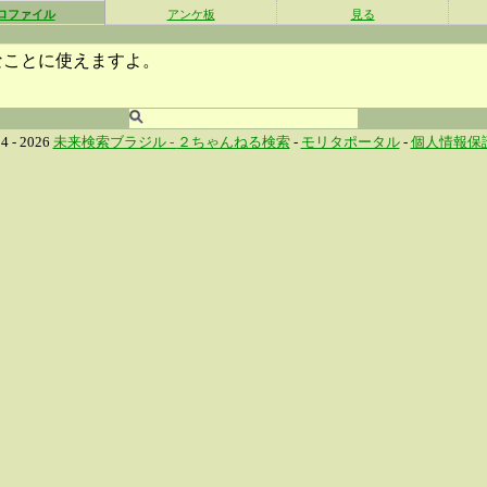
ロファイル
アンケ板
見る
なことに使えますよ。
4 - 2026
未来検索ブラジル -
２ちゃんねる検索
-
モリタポータル
-
個人情報保