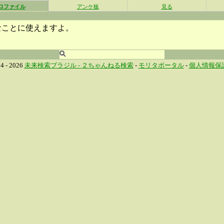
ロファイル
アンケ板
見る
なことに使えますよ。
4 - 2026
未来検索ブラジル -
２ちゃんねる検索
-
モリタポータル
-
個人情報保