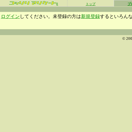
β
トップ
プ
ログイン
してください。未登録の方は
新規登録
するといろん
© 200