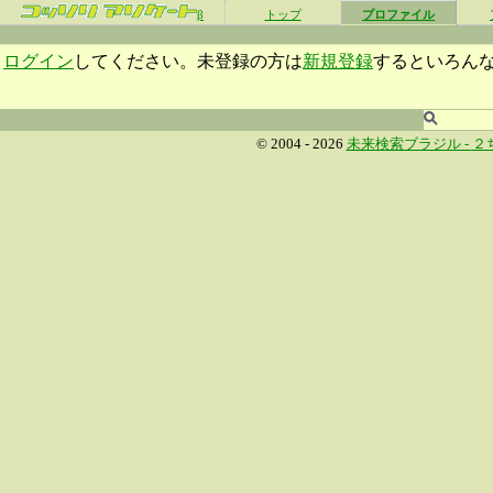
β
トップ
プロファイル
ログイン
してください。未登録の方は
新規登録
するといろん
© 2004 - 2026
未来検索ブラジル -
２