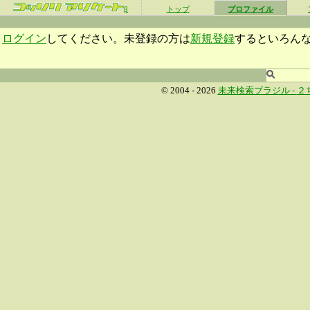
β
トップ
プロファイル
ログイン
してください。未登録の方は
新規登録
するといろん
© 2004 - 2026
未来検索ブラジル -
２