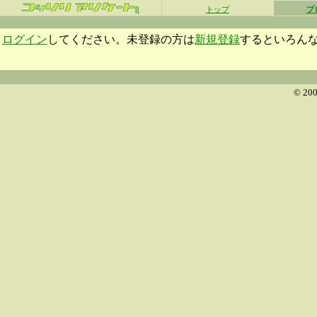
β
トップ
プ
ログイン
してください。未登録の方は
新規登録
するといろん
© 200