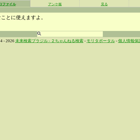
ロファイル
アンケ板
見る
なことに使えますよ。
4 - 2026
未来検索ブラジル -
２ちゃんねる検索
-
モリタポータル
-
個人情報保