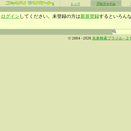
β
トップ
プロファイル
ログイン
してください。未登録の方は
新規登録
するといろん
© 2004 - 2026
未来検索ブラジル -
２