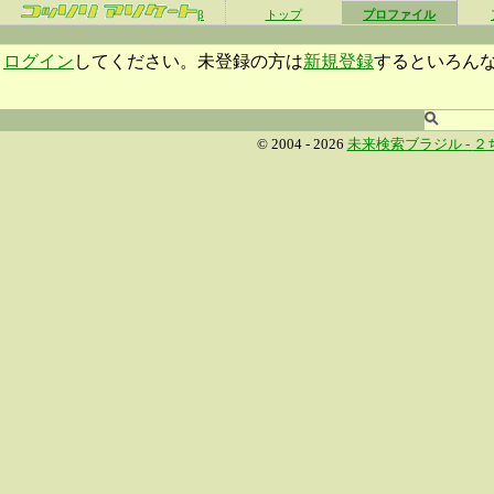
β
トップ
プロファイル
ログイン
してください。未登録の方は
新規登録
するといろん
© 2004 - 2026
未来検索ブラジル -
２