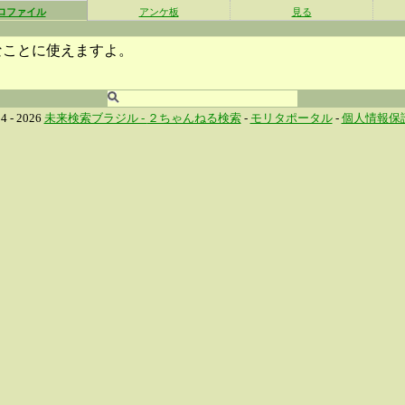
ロファイル
アンケ板
見る
なことに使えますよ。
4 - 2026
未来検索ブラジル -
２ちゃんねる検索
-
モリタポータル
-
個人情報保