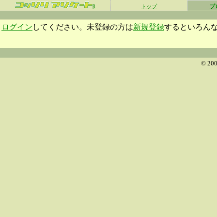
β
トップ
プ
ログイン
してください。未登録の方は
新規登録
するといろん
© 200