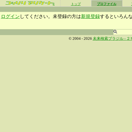
β
トップ
プロファイル
ログイン
してください。未登録の方は
新規登録
するといろん
© 2004 - 2026
未来検索ブラジル -
２