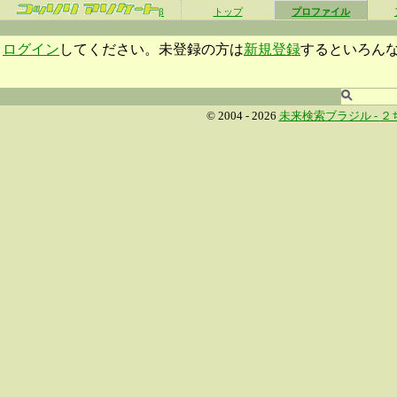
β
トップ
プロファイル
ログイン
してください。未登録の方は
新規登録
するといろん
© 2004 - 2026
未来検索ブラジル -
２