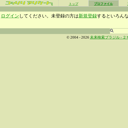
β
トップ
プロファイル
ログイン
してください。未登録の方は
新規登録
するといろん
© 2004 - 2026
未来検索ブラジル -
２