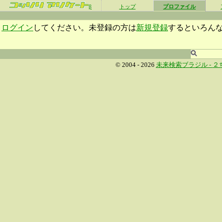
β
トップ
プロファイル
ログイン
してください。未登録の方は
新規登録
するといろん
© 2004 - 2026
未来検索ブラジル -
２