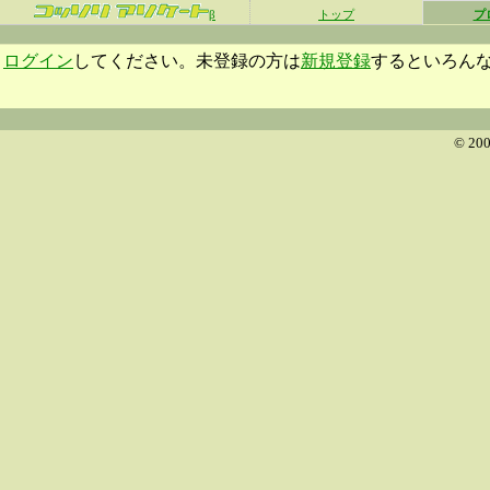
β
トップ
プ
ログイン
してください。未登録の方は
新規登録
するといろん
© 200