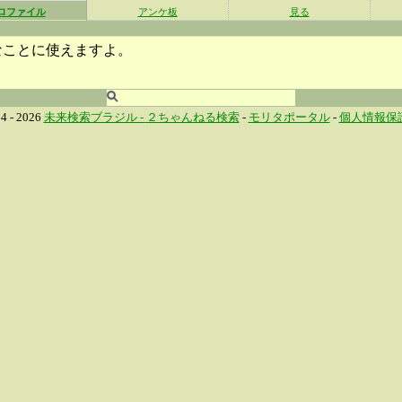
ロファイル
アンケ板
見る
なことに使えますよ。
4 - 2026
未来検索ブラジル -
２ちゃんねる検索
-
モリタポータル
-
個人情報保