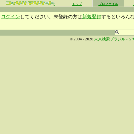
β
トップ
プロファイル
ログイン
してください。未登録の方は
新規登録
するといろん
© 2004 - 2026
未来検索ブラジル -
２