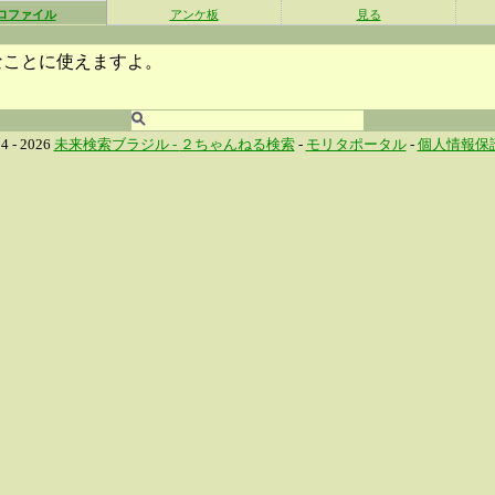
ロファイル
アンケ板
見る
なことに使えますよ。
4 - 2026
未来検索ブラジル -
２ちゃんねる検索
-
モリタポータル
-
個人情報保