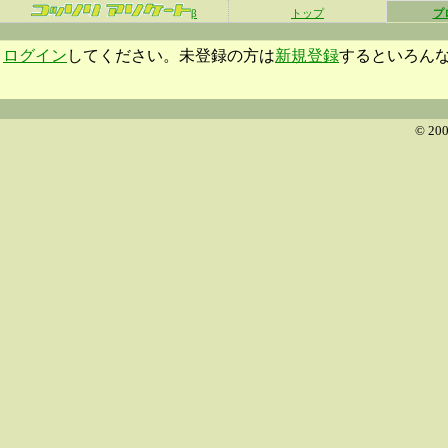
β
トップ
プ
ログイン
してください。未登録の方は
新規登録
するといろん
© 200