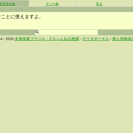
ロファイル
アンケ板
見る
なことに使えますよ。
4 - 2026
未来検索ブラジル -
２ちゃんねる検索
-
モリタポータル
-
個人情報保