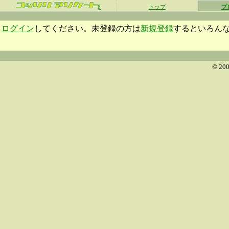
β
トップ
プ
ログイン
してください。未登録の方は
新規登録
するといろん
© 200