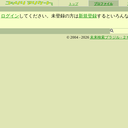
β
トップ
プロファイル
ログイン
してください。未登録の方は
新規登録
するといろん
© 2004 - 2026
未来検索ブラジル -
２