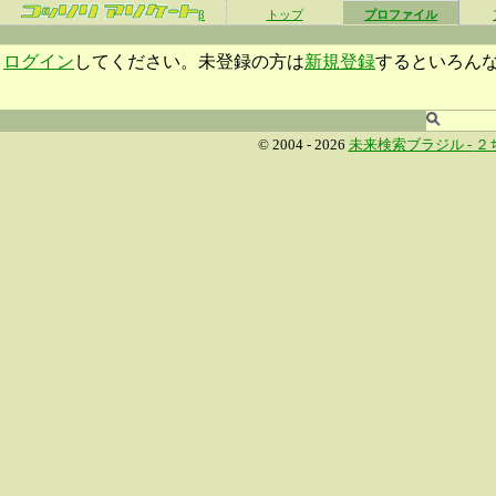
β
トップ
プロファイル
ログイン
してください。未登録の方は
新規登録
するといろん
© 2004 - 2026
未来検索ブラジル -
２