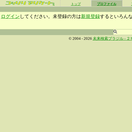
β
トップ
プロファイル
ログイン
してください。未登録の方は
新規登録
するといろん
© 2004 - 2026
未来検索ブラジル -
２