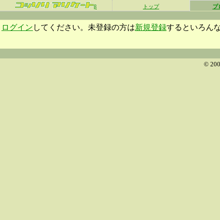
β
トップ
プ
ログイン
してください。未登録の方は
新規登録
するといろん
© 200