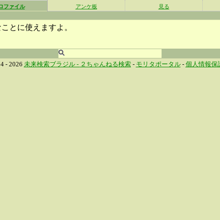
ロファイル
アンケ板
見る
なことに使えますよ。
4 - 2026
未来検索ブラジル -
２ちゃんねる検索
-
モリタポータル
-
個人情報保