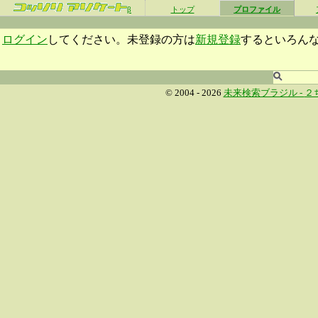
β
トップ
プロファイル
ログイン
してください。未登録の方は
新規登録
するといろん
© 2004 - 2026
未来検索ブラジル -
２