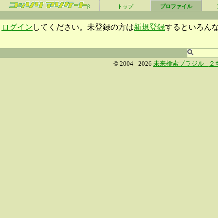
β
トップ
プロファイル
ログイン
してください。未登録の方は
新規登録
するといろん
© 2004 - 2026
未来検索ブラジル -
２