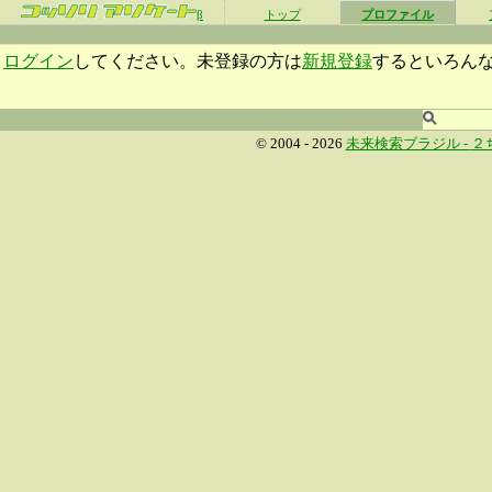
β
トップ
プロファイル
ログイン
してください。未登録の方は
新規登録
するといろん
© 2004 - 2026
未来検索ブラジル -
２