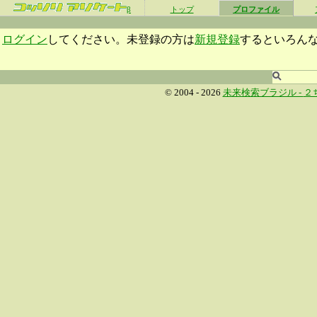
β
トップ
プロファイル
ログイン
してください。未登録の方は
新規登録
するといろん
© 2004 - 2026
未来検索ブラジル -
２