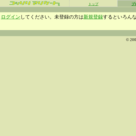
β
トップ
プ
ログイン
してください。未登録の方は
新規登録
するといろん
© 200