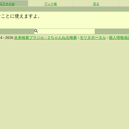
ロファイル
アンケ板
見る
なことに使えますよ。
4 - 2026
未来検索ブラジル -
２ちゃんねる検索
-
モリタポータル
-
個人情報保