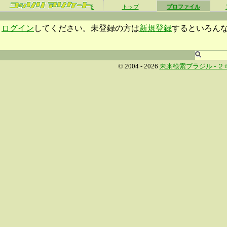
β
トップ
プロファイル
ログイン
してください。未登録の方は
新規登録
するといろん
© 2004 - 2026
未来検索ブラジル -
２