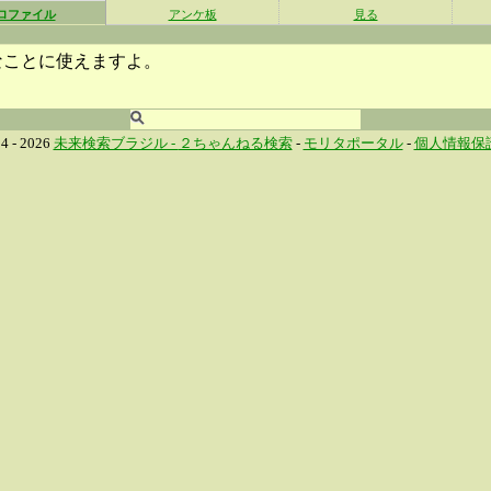
ロファイル
アンケ板
見る
なことに使えますよ。
4 - 2026
未来検索ブラジル -
２ちゃんねる検索
-
モリタポータル
-
個人情報保