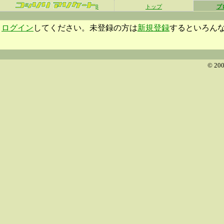
β
トップ
プ
ログイン
してください。未登録の方は
新規登録
するといろん
© 200