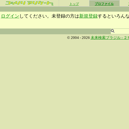
β
トップ
プロファイル
ログイン
してください。未登録の方は
新規登録
するといろん
© 2004 - 2026
未来検索ブラジル -
２