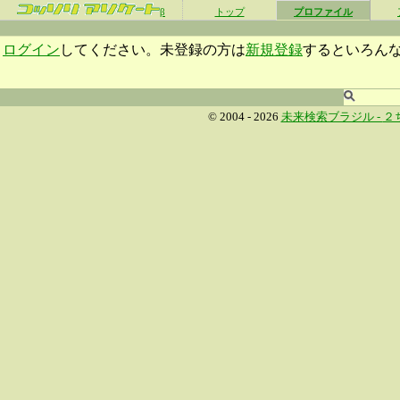
β
トップ
プロファイル
ログイン
してください。未登録の方は
新規登録
するといろん
© 2004 - 2026
未来検索ブラジル -
２