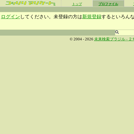
β
トップ
プロファイル
ログイン
してください。未登録の方は
新規登録
するといろん
© 2004 - 2026
未来検索ブラジル -
２