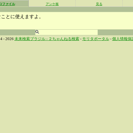
ロファイル
アンケ板
見る
なことに使えますよ。
4 - 2026
未来検索ブラジル -
２ちゃんねる検索
-
モリタポータル
-
個人情報保