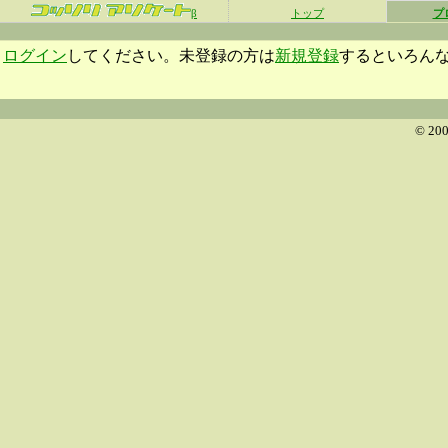
β
トップ
プ
ログイン
してください。未登録の方は
新規登録
するといろん
© 200