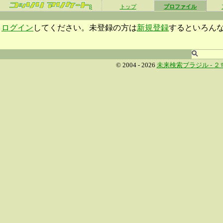
β
トップ
プロファイル
ログイン
してください。未登録の方は
新規登録
するといろん
© 2004 - 2026
未来検索ブラジル -
２