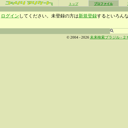
β
トップ
プロファイル
ログイン
してください。未登録の方は
新規登録
するといろん
© 2004 - 2026
未来検索ブラジル -
２