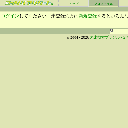
β
トップ
プロファイル
ログイン
してください。未登録の方は
新規登録
するといろん
© 2004 - 2026
未来検索ブラジル -
２