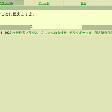
ロファイル
アンケ板
見る
なことに使えますよ。
4 - 2026
未来検索ブラジル -
２ちゃんねる検索
-
モリタポータル
-
個人情報保