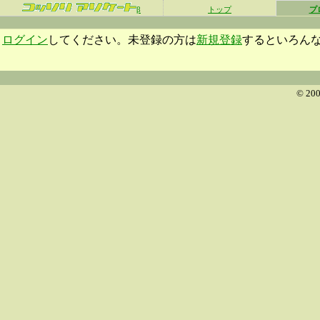
β
トップ
プ
ログイン
してください。未登録の方は
新規登録
するといろん
© 200