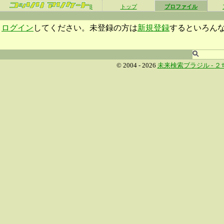
β
トップ
プロファイル
ログイン
してください。未登録の方は
新規登録
するといろん
© 2004 - 2026
未来検索ブラジル -
２