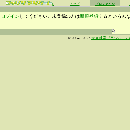
β
トップ
プロファイル
ログイン
してください。未登録の方は
新規登録
するといろん
© 2004 - 2026
未来検索ブラジル -
２