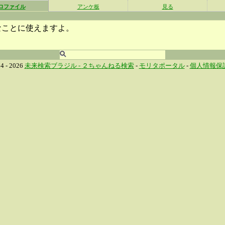
ロファイル
アンケ板
見る
なことに使えますよ。
4 - 2026
未来検索ブラジル -
２ちゃんねる検索
-
モリタポータル
-
個人情報保