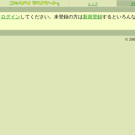
β
トップ
プ
ログイン
してください。未登録の方は
新規登録
するといろん
© 200