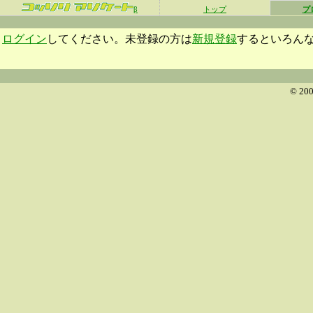
β
トップ
プ
ログイン
してください。未登録の方は
新規登録
するといろん
© 200