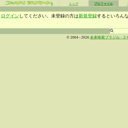
β
トップ
プロファイル
ログイン
してください。未登録の方は
新規登録
するといろん
© 2004 - 2026
未来検索ブラジル -
２