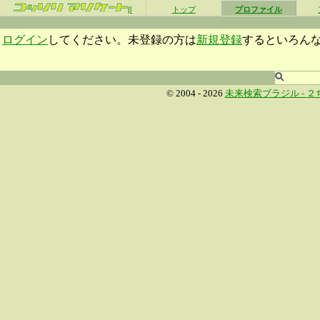
β
トップ
プロファイル
ログイン
してください。未登録の方は
新規登録
するといろん
© 2004 - 2026
未来検索ブラジル -
２