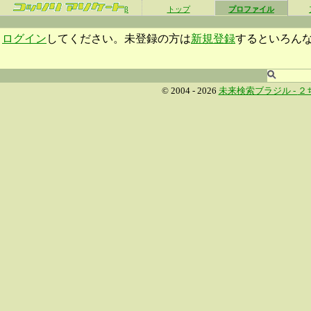
β
トップ
プロファイル
ログイン
してください。未登録の方は
新規登録
するといろん
© 2004 - 2026
未来検索ブラジル -
２